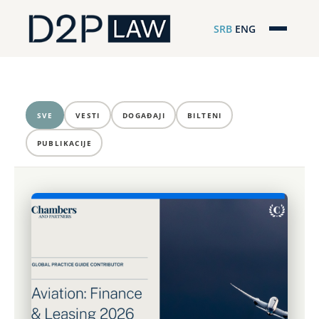
SRB
ENG
Početna
Naša stručnost
SVE
VESTI
DOGAĐAJI
BILTENI
Regionalna pokrivenost
PUBLIKACIJE
Naš tim
D2P Novosti
O nama
Pro Bono
ESG