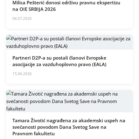
Milica Pešterić donosi održivu pravnu ekspertizu
na OIE SRBIJA 2026
06.07.2026
Partneri D2P-a su postali članovi Evropske
asocijacije za vazduhoplovno pravo (EALA)
15.06.2026
Tamara Životić nagrađena za akademski uspeh na
svečanosti povodom Dana Svetog Save na
Pravnom fakultetu