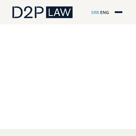
SRB
ENG
Početna
Naša stručnost
Regionalna pokrivenost
Naš tim
D2P Novosti
O nama
Pro Bono
ESG