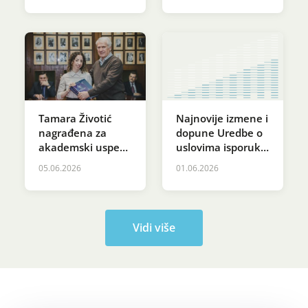
pravo (EALA)
Najnovije izmene i
Tamara Životić
dopune Uredbe o
nagrađena za
uslovima isporuke
akademski uspeh
i snabdevanja
na svečanosti
05.06.2026
01.06.2026
električnom
povodom Dana
energijom u
Svetog Save na
Republici Srbiji
Pravnom
fakultetu
Vidi više