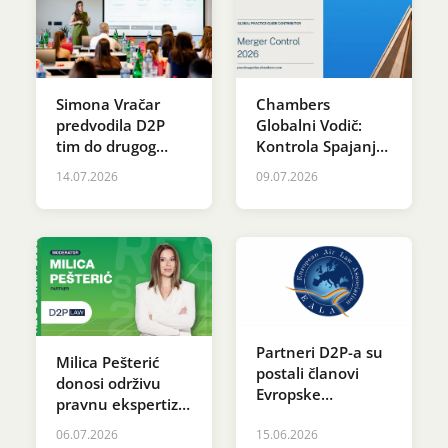
Simona Vračar
Chambers
predvodila D2P
Globalni Vodič:
tim do drugog
Kontrola Spajanja
mesta u programu
2026
14.07.2026
09.07.2026
SDG Innovation
Accelerator
Partneri D2P-a su
Milica Pešterić
postali članovi
donosi održivu
Evropske
pravnu ekspertizu
asocijacije za
na OIE SRBIJA
vazduhoplovno
06.07.2026
15.06.2026
2026