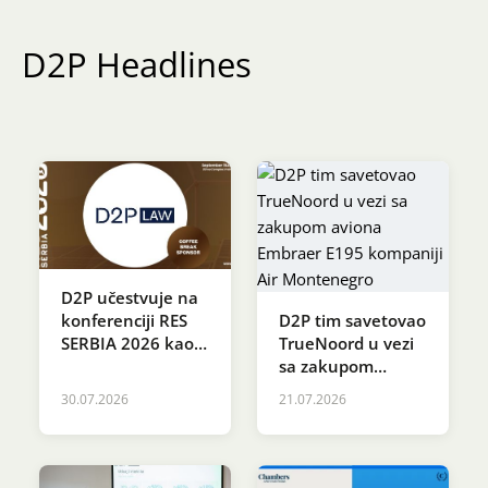
Karijera
D2P Headlines
Kontakt
D2P učestvuje na
D2P tim savetovao
konferenciji RES
TrueNoord u vezi
SERBIA 2026 kao
sa zakupom
sponzor Coffee
aviona Embraer
Break-a
30.07.2026
21.07.2026
E195 kompaniji Air
Montenegro