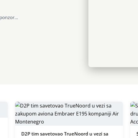
sponzor…
D2P tim savetovao TrueNoord u vezi sa