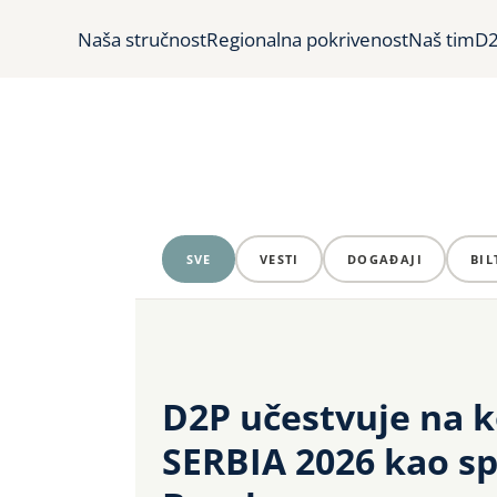
Naša stručnost
Regionalna pokrivenost
Naš tim
D2
SVE
VESTI
DOGAĐAJI
BIL
D2P učestvuje na k
SERBIA 2026 kao s