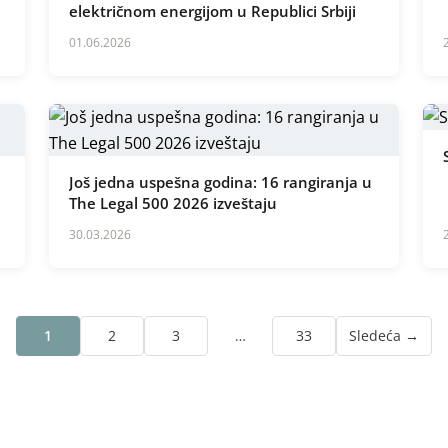
električnom energijom u Republici Srbiji
01.06.2026
Još jedna uspešna godina: 16 rangiranja u
The Legal 500 2026 izveštaju
30.03.2026
1
2
3
…
33
Sledeća →