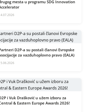
drugog mesta u programu SDG Innovation
Accelerator
14.07.2026
Partneri D2P-a su postali članovi Evropske
asocijacije za vazduhoplovno pravo (EALA)
15.06.2026
D2P i Vuk Drašković u užem izboru za
Central & Eastern Europe Awards 2026!