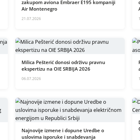
zakupom aviona Embraer E195 kompaniji
Air Montenegro
21.07.2026
Milica Pešterić donosi održivu pravnu
ekspertizu na OIE SRBIJA 2026
06.07.2026
Najnovije izmene i dopune Uredbe o
uslovima isporuke i snabdevanja