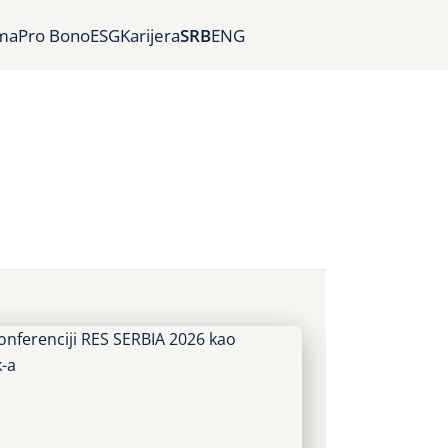
ma
Pro Bono
ESG
Karijera
SRB
ENG