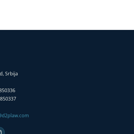
, Srbija
7850336
7850337
e@d2plaw.com