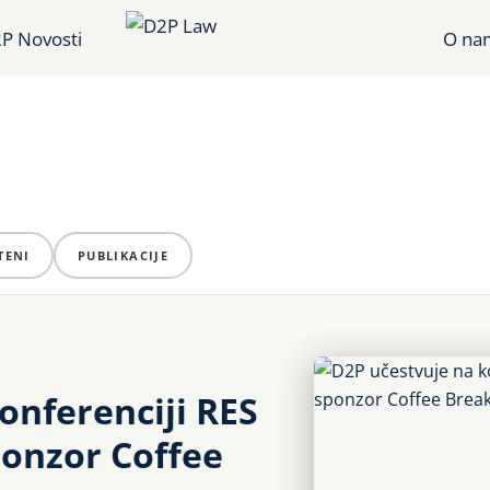
P Novosti
O na
TENI
PUBLIKACIJE
onferenciji RES
ponzor Coffee