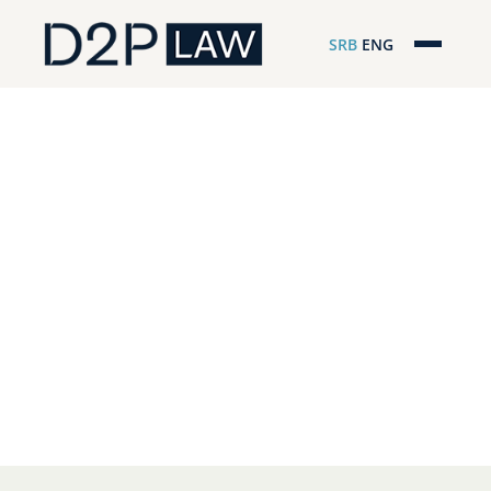
SRB
ENG
Početna
Naša stručnost
Regionalna pokrivenost
Naš tim
D2P Novosti
O nama
Pro Bono
ESG