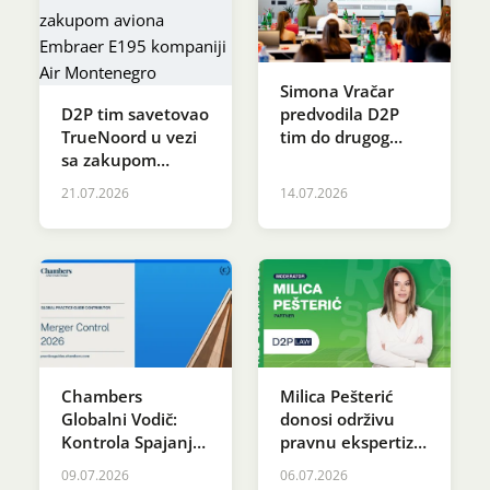
Simona Vračar
D2P tim savetovao
predvodila D2P
TrueNoord u vezi
tim do drugog
sa zakupom
mesta u programu
aviona Embraer
SDG Innovation
21.07.2026
14.07.2026
E195 kompaniji Air
Accelerator
Montenegro
Chambers
Milica Pešterić
Globalni Vodič:
donosi održivu
Kontrola Spajanja
pravnu ekspertizu
2026
na OIE SRBIJA
09.07.2026
06.07.2026
2026