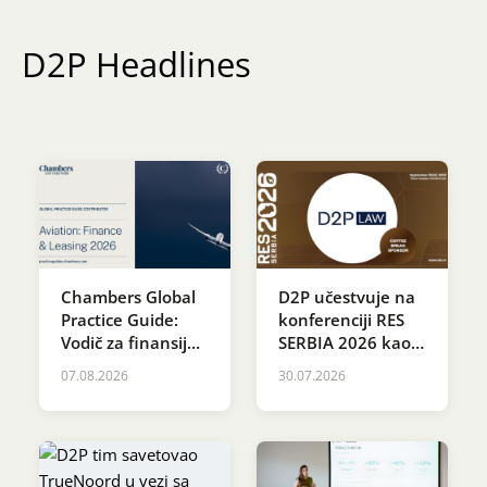
Karijera
D2P Headlines
Kontakt
Chambers Global
D2P učestvuje na
Practice Guide:
konferenciji RES
Vodič za finansije i
SERBIA 2026 kao
lizing u
sponzor Coffee
07.08.2026
30.07.2026
vazduhoplovstvu
Break-a
2026