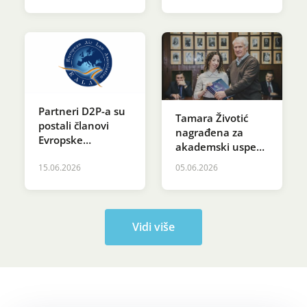
Partneri D2P-a su
Tamara Životić
postali članovi
nagrađena za
Evropske
akademski uspeh
asocijacije za
na svečanosti
vazduhoplovno
15.06.2026
05.06.2026
povodom Dana
pravo (EALA)
Svetog Save na
Pravnom
fakultetu
Vidi više