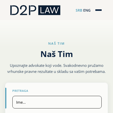
SRB
ENG
Početna
Naša stručnost
NAŠ TIM
Regionalna pokrivenost
Naš Tim
Naš tim
Upoznajte advokate koji vode. Svakodnevno pružamo
D2P Novosti
vrhunske pravne rezultate u skladu sa vašim potrebama.
O nama
PRETRAGA
Pro Bono
ESG