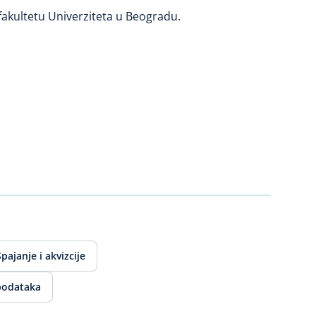
akultetu Univerziteta u Beogradu.
Spajanje i akvizcije
podataka