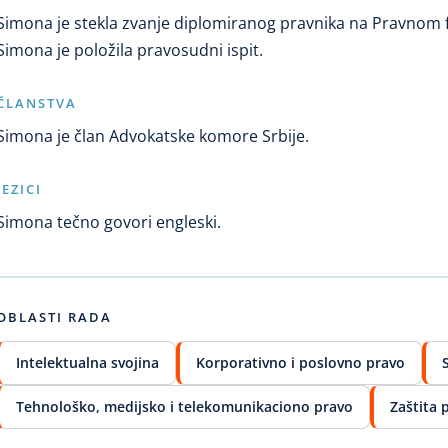
Simona je stekla zvanje diplomiranog pravnika na Pravnom f
Simona je položila pravosudni ispit.
ČLANSTVA
Simona je član Advokatske komore Srbije.
JEZICI
Simona tečno govori engleski.
OBLASTI RADA
Intelektualna svojina
Korporativno i poslovno pravo
Tehnološko, medijsko i telekomunikaciono pravo
Zaštita 