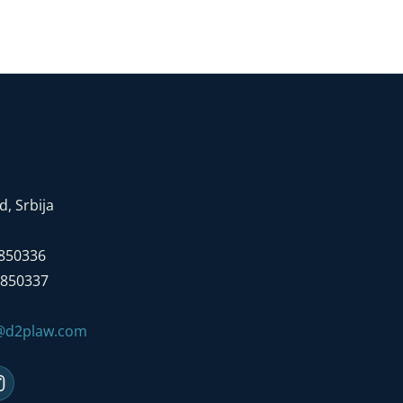
, Srbija
7850336
7850337
e@d2plaw.com