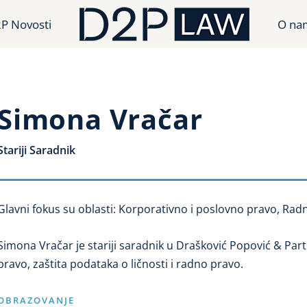
P Novosti
O na
Simona Vračar
Stariji Saradnik
Glavni fokus su oblasti: Korporativno i poslovno pravo, Radn
Simona Vračar je stariji saradnik u Drašković Popović & Part
pravo, zaštita podataka o ličnosti i radno pravo.
OBRAZOVANJE