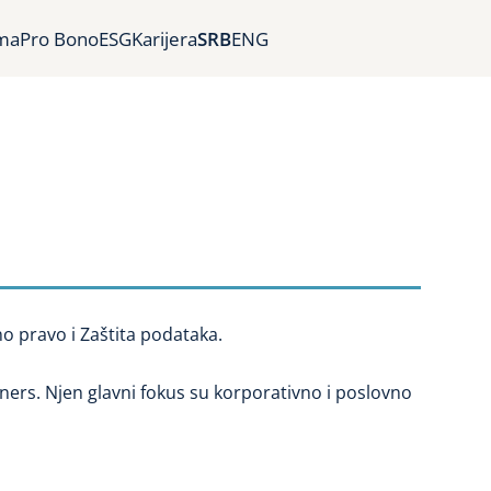
ma
Pro Bono
ESG
Karijera
SRB
ENG
o pravo i Zaštita podataka.
ners. Njen glavni fokus su korporativno i poslovno