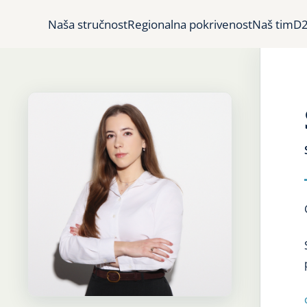
Naša stručnost
Regionalna pokrivenost
Naš tim
D2