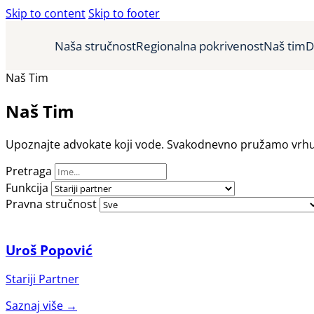
Skip to content
Skip to footer
Naša stručnost
Regionalna pokrivenost
Naš tim
D
Naš Tim
Naš Tim
Upoznajte advokate koji vode. Svakodnevno pružamo vrhu
Pretraga
Funkcija
Pravna stručnost
Uroš Popović
Stariji Partner
Saznaj više →