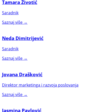
Tamara Životić
Saradnik
Saznaj više →
Neda Dimitrijević
Saradnik
Saznaj više →
Jovana Drašković
Direktor marketinga i razvoja poslovanja
Saznaj više →
Jasmina Pavlović