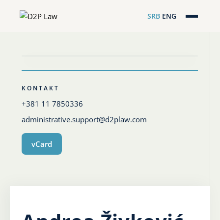
SRB
ENG
Početna
Naša stručnost
Regionalna pokrivenost
KONTAKT
+381 11 7850336
Naš tim
administrative.support@d2plaw.com
D2P Novosti
vCard
O nama
Pro Bono
ESG