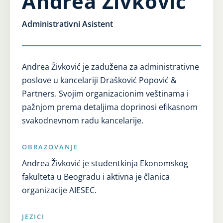
Andrea Živković
Karijera
Administrativni Asistent
Kontakt
Andrea Živković je zadužena za administrativne
poslove u kancelariji Drašković Popović &
Partners. Svojim organizacionim veštinama i
pažnjom prema detaljima doprinosi efikasnom
svakodnevnom radu kancelarije.
OBRAZOVANJE
Andrea Živković je studentkinja Ekonomskog
fakulteta u Beogradu i aktivna je članica
organizacije AIESEC.
JEZICI