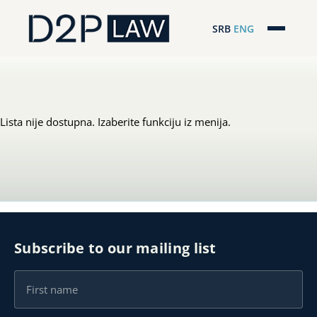
SRB
ENG
Početna
Naša stručnost
Lista nije dostupna. Izaberite funkciju iz menija.
Regionalna pokrivenost
Naš tim
D2P Novosti
O nama
Subscribe to our mailing list
Pro Bono
ESG