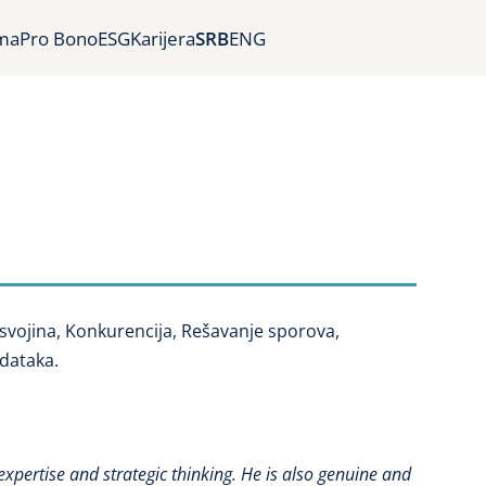
ma
Pro Bono
ESG
Karijera
SRB
ENG
a svojina, Konkurencija, Rešavanje sporova,
dataka.
expertise and strategic thinking. He is also genuine and