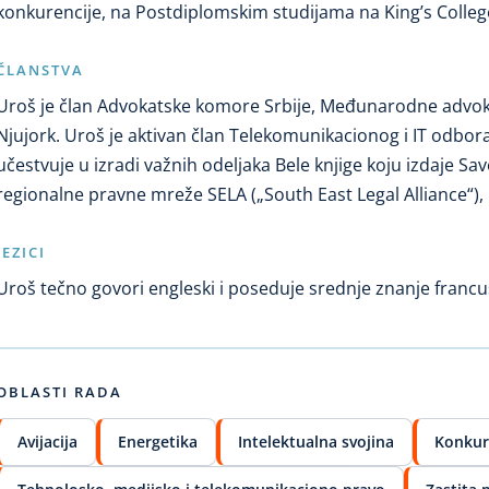
konkurencije, na Postdiplomskim studijama na King’s Colleg
ČLANSTVA
Uroš je član Advokatske komore Srbije, Međunarodne advo
Njujork. Uroš je aktivan član Telekomunikacionog i IT odbora
učestvuje u izradi važnih odeljaka Bele knjige koju izdaje Save
regionalne pravne mreže SELA („South East Legal Alliance“),
JEZICI
Uroš tečno govori engleski i poseduje srednje znanje francu
OBLASTI RADA
Avijacija
Energetika
Intelektualna svojina
Konkur