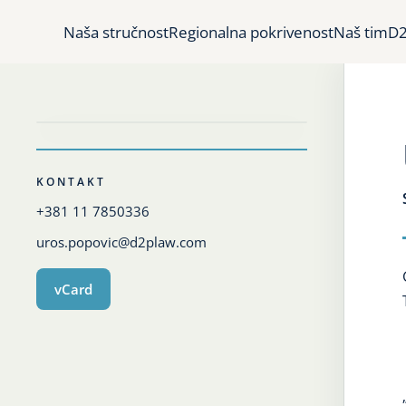
Naša stručnost
Regionalna pokrivenost
Naš tim
D2
KONTAKT
+381 11 7850336
uros.popovic@d2plaw.com
vCard