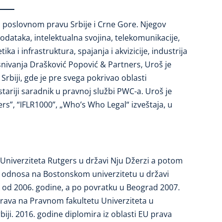
 poslovnom pravu Srbije i Crne Gore. Njegov
podataka, intelektualna svojina, telekomunikacije,
a i infrastruktura, spajanja i akvizicije, industrija
snivanja Drašković Popović & Partners, Uroš je
 Srbiji, gde je pre svega pokrivao oblasti
tariji saradnik u pravnoj službi PWC-a. Uroš je
s”, “IFLR1000”, „Who’s Who Legal“ izveštaja, u
 Univerziteta Rutgers u državi Nju Džerzi a potom
ih odnosa na Bostonskom univerzitetu u državi
 od 2006. godine, a po povratku u Beograd 2007.
prava na Pravnom fakultetu Univerziteta u
iji. 2016. godine diplomira iz oblasti EU prava