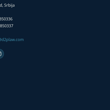
, Srbija
7850336
7850337
e@d2plaw.com