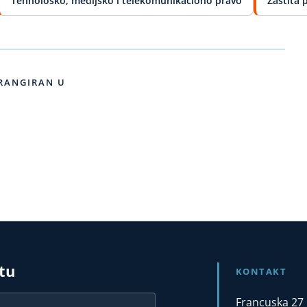
Tehnolosko, medijsko i telekomunikaciono pravo
Zastita 
RANGIRAN U
stu
KONTAKT
Francuska 27