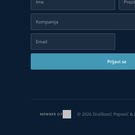
Prijavi se
© 2026 Drašković Popović & 
MEMBER OF