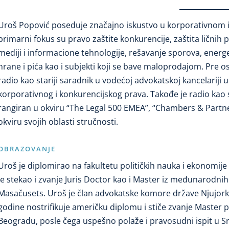
Uroš Popović poseduje značajno iskustvo u korporativnom i
primarni fokus su pravo zaštite konkurencije, zaštita ličnih 
mediji i informacione tehnologije, rešavanje sporova, energetik
hrane i pića kao i subjekti koji se bave maloprodajom. Pre o
radio kao stariji saradnik u vodećoj advokatskoj kancelariji u
korporativnog i konkurencijskog prava. Takođe je radio kao s
rangiran u okviru “The Legal 500 EMEA”, “Chambers & Partner
okviru svojih oblasti stručnosti.
OBRAZOVANJE
Uroš je diplomirao na fakultetu političkih nauka i ekonomije
je stekao i zvanje Juris Doctor kao i Master iz međunarodn
Masačusets. Uroš je član advokatske komore države Njujork
godine nostrifikuje američku diplomu i stiče zvanje Master 
Beogradu, posle čega uspešno polaže i pravosudni ispit u Srb