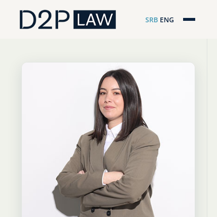
SRB
ENG
Početna
Naša stručnost
Regionalna pokrivenost
Naš tim
D2P Novosti
O nama
Pro Bono
ESG