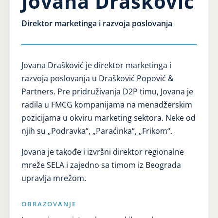
Jovana Drašković
Karijera
Direktor marketinga i razvoja poslovanja
Kontakt
Jovana Drašković je direktor marketinga i
razvoja poslovanja u Drašković Popović &
Partners. Pre pridruživanja D2P timu, Jovana je
radila u FMCG kompanijama na menadžerskim
pozicijama u okviru marketing sektora. Neke od
njih su „Podravka“, „Paraćinka“, „Frikom“.
Jovana je takođe i izvršni direktor regionalne
mreže
SELA
i zajedno sa timom iz Beograda
upravlja mrežom.
OBRAZOVANJE