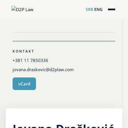
SRB
ENG
Početna
Naša stručnost
Regionalna pokrivenost
KONTAKT
+381 11 7850336
Naš tim
jovana.draskovic@d2plaw.com
D2P Novosti
vCard
O nama
Pro Bono
ESG