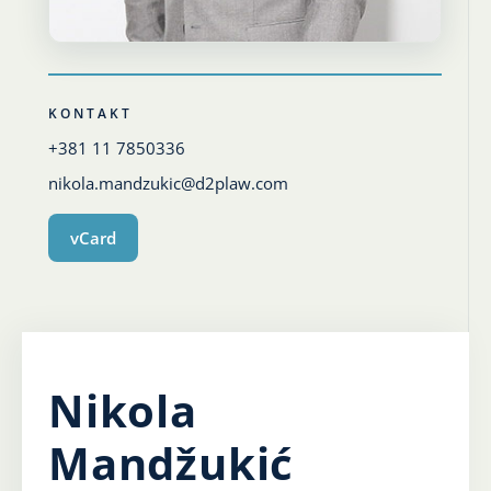
Karijera
Kontakt
KONTAKT
+381 11 7850336
nikola.mandzukic@d2plaw.com
vCard
Nikola
Mandžukić