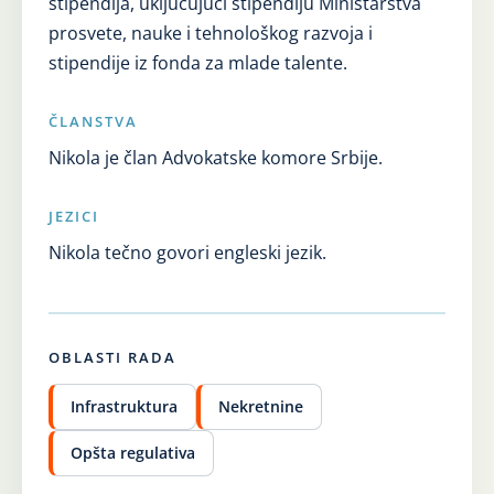
stipendija, uključujući stipendiju Ministarstva
prosvete, nauke i tehnološkog razvoja i
stipendije iz fonda za mlade talente.
ČLANSTVA
Nikola je član Advokatske komore Srbije.
JEZICI
Nikola tečno govori engleski jezik.
OBLASTI RADA
Infrastruktura
Nekretnine
Opšta regulativa