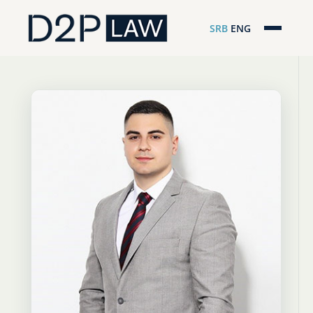
SRB
ENG
Početna
Naša stručnost
Regionalna pokrivenost
Naš tim
D2P Novosti
O nama
Pro Bono
ESG