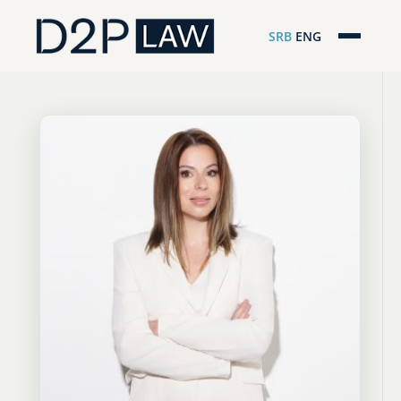
SRB
ENG
Početna
Naša stručnost
Regionalna pokrivenost
Naš tim
D2P Novosti
O nama
Pro Bono
ESG