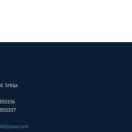
, Srbija
7850336
7850337
e@d2plaw.com