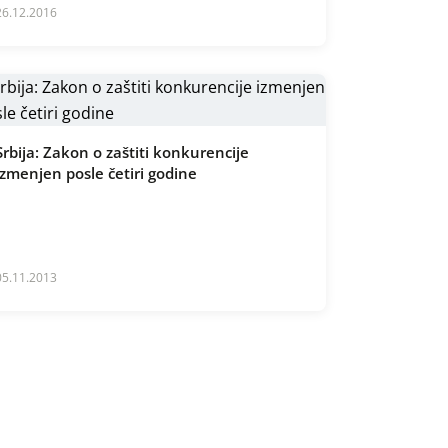
26.12.2016
Srbija: Zakon o zaštiti konkurencije
izmenjen posle četiri godine
05.11.2013