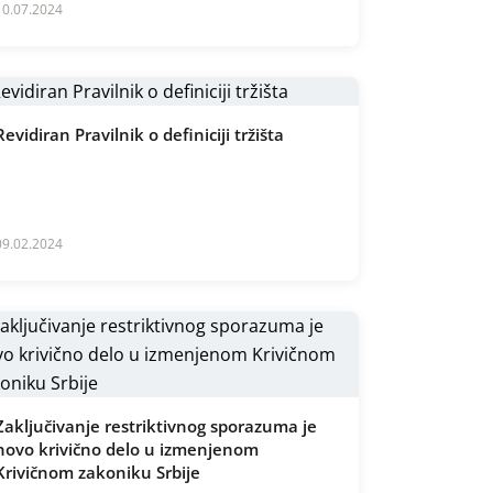
10.07.2024
Revidiran Pravilnik o definiciji tržišta
09.02.2024
Zaključivanje restriktivnog sporazuma je
novo krivično delo u izmenjenom
Krivičnom zakoniku Srbije