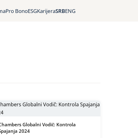
ma
Pro Bono
ESG
Karijera
SRB
ENG
Chambers Globalni Vodič: Kontrola
Spajanja 2024