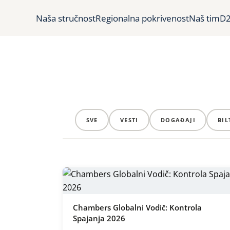
Naša stručnost
Regionalna pokrivenost
Naš tim
D2
SVE
VESTI
DOGAĐAJI
BIL
Chambers Globalni Vodič: Kontrola
Spajanja 2026