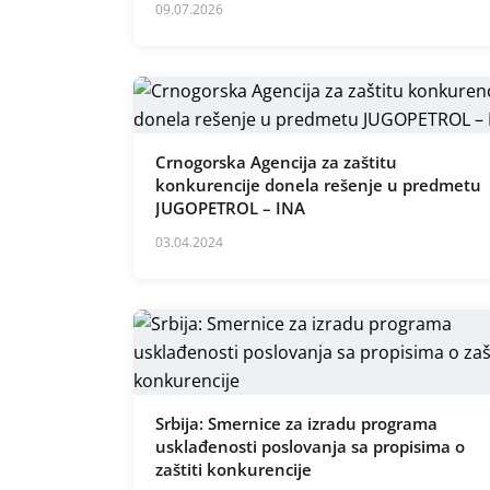
09.07.2026
Crnogorska Agencija za zaštitu
konkurencije donela rešenje u predmetu
JUGOPETROL – INA
03.04.2024
Srbija: Smernice za izradu programa
usklađenosti poslovanja sa propisima o
zaštiti konkurencije