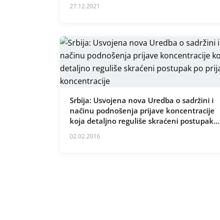
27.12.2021
Srbija: Usvojena nova Uredba o sadržini i
načinu podnošenja prijave koncentracije
koja detaljno reguliše skraćeni postupak
po prijavi koncentracije
02.02.2016