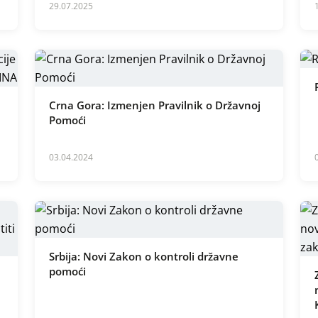
29.07.2025
Crna Gora: Izmenjen Pravilnik o Državnoj
Pomoći
03.04.2024
Srbija: Novi Zakon o kontroli državne
pomoći