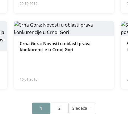
29.10.2019
Crna Gora: Novosti u oblasti prava
konkurencije u Crnoj Gori
16.01.2015
1
2
Sledeća →