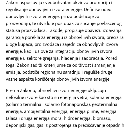
Zakon uspostavlja sveobuhvatan okvir za promociju i
regulisanje obnovljivih izvora energije. Definiše udeo
obnovljivih izvora energije, pruža podsticaje za
proizvodnju, te utvrđuje postupak za sticanje povlašćenog
statusa proizvođača. Takođe, propisuje obavezu izdavanja
garancija porekla za energiju iz obnovljivih izvora, precizira
uloge kupaca, proizvođača i zajednica obnovljivih izvora
energije, kao i uslove za integraciju obnovljivih izvora
energije u sektore grejanja, hlađenja i saobraćaja. Pored
toga, Zakon sadrži kriterijume za održivost i smanjenje
emisija, podstiče regionalnu saradnju i reguliše druge
važne aspekte korišćenja obnovljivih izvora energije.
Prema Zakonu, obnovljivi izvori energije uključuju
nefosilne izvore kao što su energija vetra, solarna energija
(solarno termalna i solarno fotonaponska), geotermalna
energija, ambijentalna energija, energija plime, energija
talasa i druga energija mora, hidroenergija, biomasu,
deponijski gas, gas iz postrojenja za prečišćavanje otpadnih