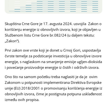
Karijera
Kontakt
Skupština Crne Gore je 17. avgusta 2024. usvojila Zakon o
korišćenju energije iz obnovljivih izvora, koji je objavljen u
Službenom listu Crne Gore br.082/24 (u daljem tekstu:
„Zakon“).
Prvi zakon ove vrste koji je donet u Crnoj Gori, uspostavlja
čvrste temelje za podsticanje investicija u obnovljive izvore
energije, s naglaskom na smanjenje emisije ugljen-dioksida
i povećanje proizvodnje energije iz čistih i održivih izvora.
Ono što na samom početku treba naglasiti je da je ovim
Zakonom u potpunosti implementirana Direktiva Evropske
unije (EU) 2018/2001 o promovisanju korišćenja energije iz
obnovljivih izvora, čime je postignuta potpuna usklađenost
između ovih propisa.