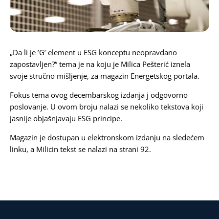
Karijera
Kontakt
„Da li je ’G’ element u ESG konceptu neopravdano
zapostavljen?“ tema je na koju je Milica Pešterić iznela
svoje stručno mišljenje, za magazin Energetskog portala.
Fokus tema ovog decembarskog izdanja j odgovorno
poslovanje. U ovom broju nalazi se nekoliko tekstova koji
jasnije objašnjavaju ESG principe.
Magazin je dostupan u elektronskom izdanju na sledećem
linku
, a Milicin tekst se nalazi na strani 92.