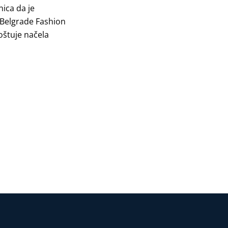
ica da je
 Belgrade Fashion
štuje načela