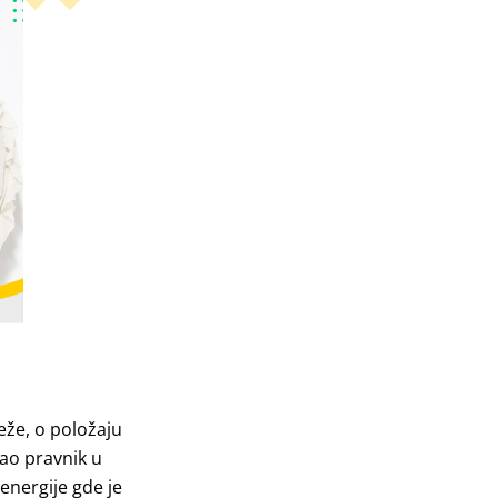
eže, o položaju
kao pravnik u
energije gde je