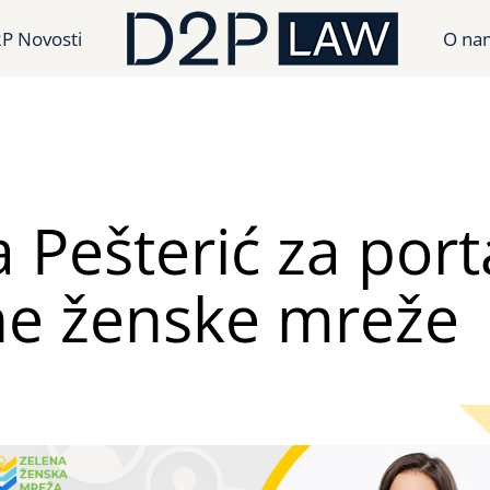
P Novosti
O na
a Pešterić za port
ne ženske mreže