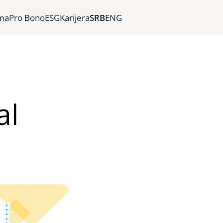
ma
Pro Bono
ESG
Karijera
SRB
ENG
al