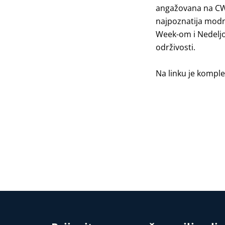
angažovana na CWP 
najpoznatija modn
Week-om i Nedeljo
održivosti.
Na
linku
je komplet