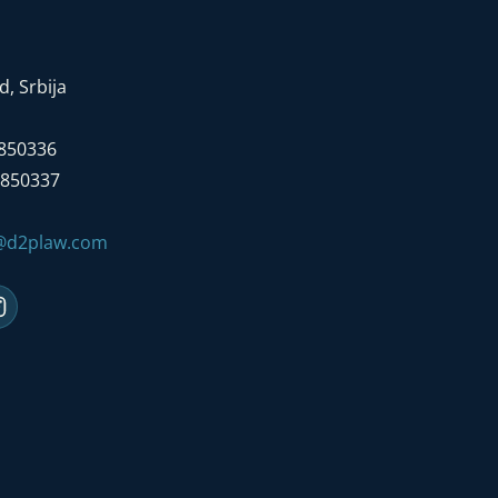
, Srbija
7850336
7850337
e@d2plaw.com