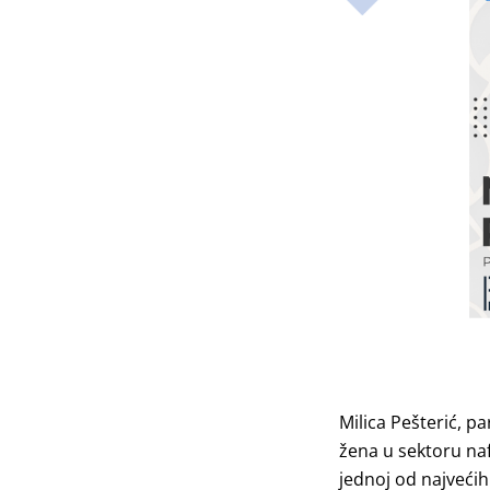
Milica Pešterić
, pa
žena u sektoru naf
jednoj od najvećih