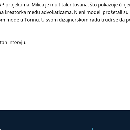
projektima. Milica je multitalentovana, što pokazuje činjen
a kreatorka među advokaticama. Njeni modeli prošetali su
m mode u Torinu. U svom dizajnerskom radu trudi se da po
an intervju.