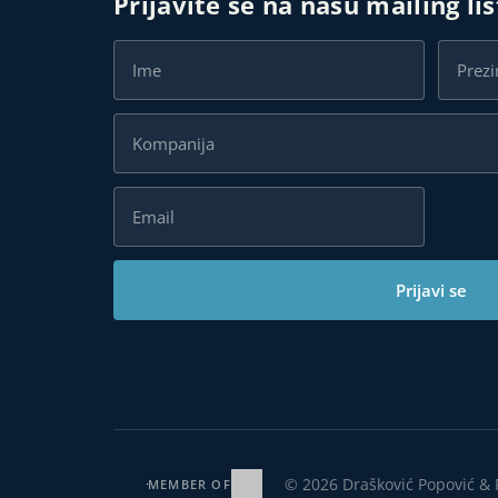
Prijavite se na našu mailing li
Prijavi se
© 2026 Drašković Popović & 
MEMBER OF