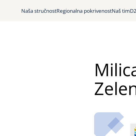
Naša stručnost
Regionalna pokrivenost
Naš tim
D2
Milic
Zele