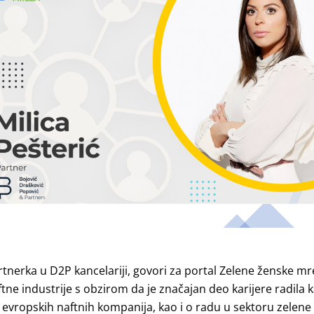
rtnerka u D2P kancelariji, govori za portal Zelene ženske mr
tne industrije s obzirom da je značajan deo karijere radila 
 evropskih naftnih kompanija, kao i o radu u sektoru zelene 