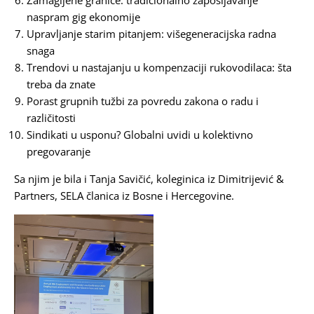
Zamagljene granice: tradicionalno zapošljavanje
naspram gig ekonomije
Upravljanje starim pitanjem: višegeneracijska radna
snaga
Trendovi u nastajanju u kompenzaciji rukovodilaca: šta
treba da znate
Porast grupnih tužbi za povredu zakona o radu i
različitosti
Sindikati u usponu? Globalni uvidi u kolektivno
pregovaranje
Sa njim je bila i
Tanja Savičić
, koleginica iz
Dimitrijević &
Partners
,
SELA
članica iz Bosne i Hercegovine.