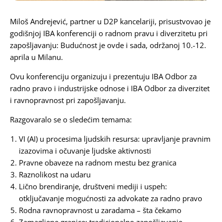
Miloš Andrejević
, partner u D2P kancelariji, prisustvovao je
godišnjoj IBA konferenciji o radnom pravu i diverzitetu pri
zapošljavanju: Budućnost je ovde i sada, održanoj 10.-12.
aprila u Milanu.
Ovu konferenciju organizuju i prezentuju IBA Odbor za
radno pravo i industrijske odnose i IBA Odbor za diverzitet
i ravnopravnost pri zapošljavanju.
Razgovaralo se o sledećim temama:
VI (AI) u procesima ljudskih resursa: upravljanje pravnim
izazovima i očuvanje ljudske aktivnosti
Pravne obaveze na radnom mestu bez granica
Raznolikost na udaru
Lično brendiranje, društveni mediji i uspeh:
otključavanje mogućnosti za advokate za radno pravo
Rodna ravnopravnost u zaradama – šta čekamo