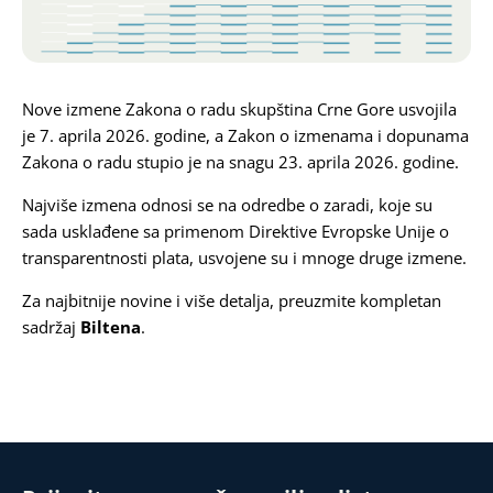
Karijera
Kontakt
Nove izmene Zakona o radu skupština Crne Gore usvojila
je 7. aprila 2026. godine, a Zakon o izmenama i dopunama
Zakona o radu stupio je na snagu 23. aprila 2026. godine.
Najviše izmena odnosi se na odredbe o zaradi, koje su
sada usklađene sa primenom Direktive Evropske Unije o
transparentnosti plata, usvojene su i mnoge druge izmene.
Za najbitnije novine i više detalja, preuzmite kompletan
sadržaj
Biltena
.