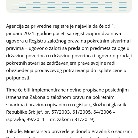
Karijera
Agencija za privredne registre je najavila da će od 1.
Kontakt
januara 2021. godine početi sa registracijom dva nova
ugovora u Registru založnog prava na pokretnim stvarima i
pravima – ugovor o zalozi sa predajom predmeta zaloge u
državinu poverioca u državinu poverioca i ugovor o prodaji
pokretnih stvari sa zadržavanjem prava svojine radi
obezbeđenja prodavčevog potraživanja do isplate cene u
potpunosti.
Time će biti implementirane novine propisane poslednjim
izmenama Zakona o založnom pravu na pokretnim
stvarima i pravima upisanim u registar („Službeni glasnik
Republike Srbije“, br. 57/2003, 61/2005, 64/2006 –
ispravka, 99/2011 – dr. zakoni i 31/2019).
Takođe, Ministarstvo privrede je donelo Pravilnik o sadržini