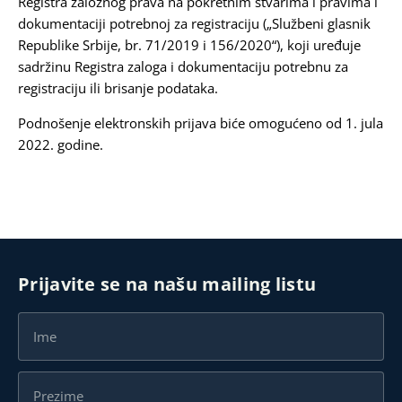
Registra založnog prava na pokretnim stvarima i pravima i
dokumentaciji potrebnoj za registraciju („Službeni glasnik
Republike Srbije, br. 71/2019 i 156/2020“), koji uređuje
sadržinu Registra zaloga i dokumentaciju potrebnu za
registraciju ili brisanje podataka.
Podnošenje elektronskih prijava biće omogućeno od 1. jula
2022. godine.
Prijavite se na našu mailing listu