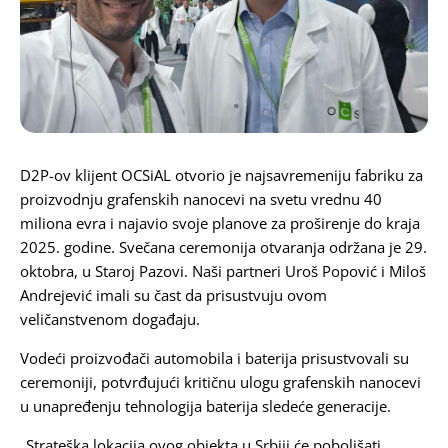
Karijera
Kontakt
D2P-ov klijent
OCSiAL
otvorio je najsavremeniju fabriku za
proizvodnju grafenskih nanocevi na svetu vrednu 40
miliona evra i najavio svoje planove za proširenje do kraja
2025. godine. Svečana ceremonija otvaranja održana je 29.
oktobra, u Staroj Pazovi. Naši partneri
Uroš Popović
i
Miloš
Andrejević
imali su čast da prisustvuju ovom
veličanstvenom događaju.
Vodeći proizvođači automobila i baterija prisustvovali su
ceremoniji, potvrđujući kritičnu ulogu grafenskih nanocevi
u unapređenju tehnologija baterija sledeće generacije.
„Strateška lokacija ovog objekta u Srbiji će poboljšati