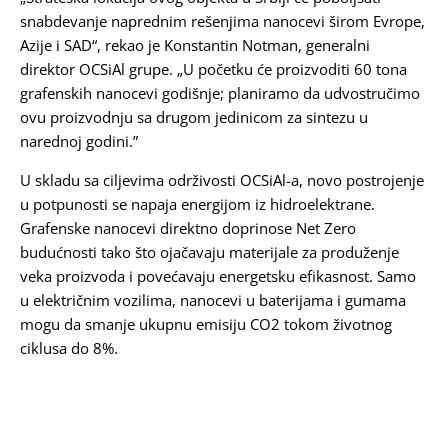
snabdevanje naprednim rešenjima nanocevi širom Evrope,
Azije i SAD“, rekao je Konstantin Notman, generalni
direktor OCSiAl grupe. „U početku će proizvoditi 60 tona
grafenskih nanocevi godišnje; planiramo da udvostručimo
ovu proizvodnju sa drugom jedinicom za sintezu u
narednoj godini.”
U skladu sa ciljevima održivosti OCSiAl-a, novo postrojenje
u potpunosti se napaja energijom iz hidroelektrane.
Grafenske nanocevi direktno doprinose Net Zero
budućnosti tako što ojačavaju materijale za produženje
veka proizvoda i povećavaju energetsku efikasnost. Samo
u električnim vozilima, nanocevi u baterijama i gumama
mogu da smanje ukupnu emisiju CO2 tokom životnog
ciklusa do 8%.