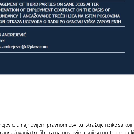
rejević
, u najnovijem pravnom osvrtu istražuje rizike sa koj
 angažovanja trećih lica na poslovima koji su prethodno uki