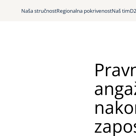
Naša stručnost
Regionalna pokrivenost
Naš tim
D2
Pravn
angaž
nako
zapos