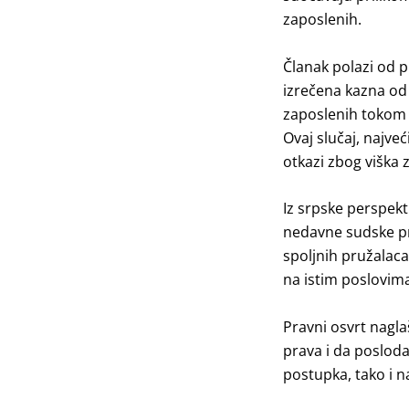
zaposlenih.
Članak polazi od 
izrečena kazna od 
zaposlenih tokom 
Ovaj slučaj, najveći
otkazi zbog viška 
Iz srpske perspekt
nedavne sudske pr
spoljnih pružalac
na istim poslovim
Pravni osvrt nagla
prava i da poslod
postupka, tako i n