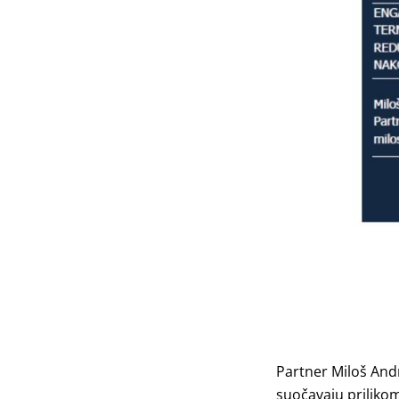
Partner
Miloš And
suočavaju prilikom