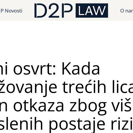
P Novosti
O na
i osvrt: Kada
ovanje trećih lic
n otkaza zbog vi
lenih postaje riz