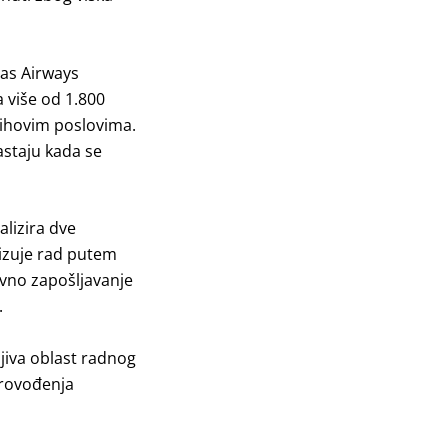
tas Airways
 više od 1.800
jihovim poslovima.
nastaju kada se
lizira dve
izuje rad putem
ovno zapošljavanje
.
jiva oblast radnog
provođenja