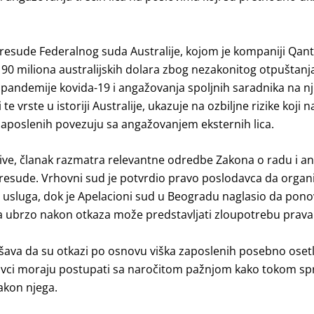
presude Federalnog suda Australije, kojom je kompaniji Qan
90 miliona australijskih dolara zbog nezakonitog otpuštanja
pandemije kovida-19 i angažovanja spoljnih saradnika na n
 te vrste u istoriji Australije, ukazuje na ozbiljne rizike koji 
zaposlenih povezuju sa angažovanjem eksternih lica.
ive, članak razmatra relevantne odredbe Zakona o radu i ana
esude. Vrhovni sud je potvrdio pravo poslodavca da organ
a usluga, dok je Apelacioni sud u Beogradu naglasio da pon
a ubrzo nakon otkaza može predstavljati zloupotrebu prava
šava da su otkazi po osnovu viška zaposlenih posebno osetl
avci moraju postupati sa naročitom pažnjom kako tokom s
akon njega.