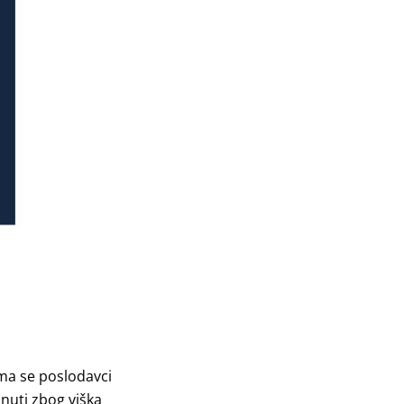
ima se poslodavci
nuti zbog viška