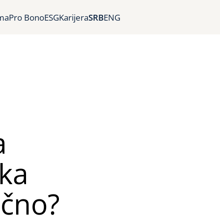
ma
Pro Bono
ESG
Karijera
SRB
ENG
a
ška
ično?