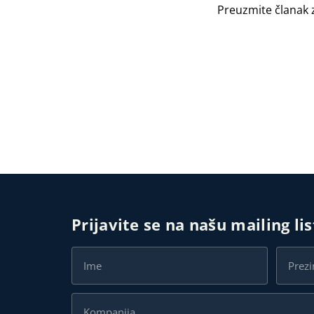
Preuzmite
članak
z
Prijavite se na našu mailing li