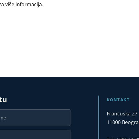
a više informacija.
stu
KONTAKT
Francuska 27
11000 Beograd