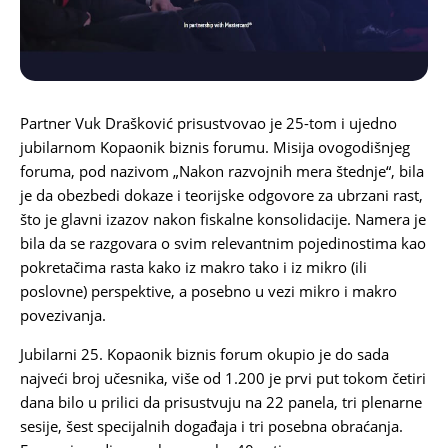
Karijera
Kontakt
Partner
Vuk Drašković
prisustvovao je 25-tom i ujedno
jubilarnom
Kopaonik biznis forumu
. Misija ovogodišnjeg
foruma, pod nazivom „Nakon razvojnih mera štednje“, bila
je da obezbedi dokaze i teorijske odgovore za ubrzani rast,
što je glavni izazov nakon fiskalne konsolidacije. Namera je
bila da se razgovara o svim relevantnim pojedinostima kao
pokretačima rasta kako iz makro tako i iz mikro (ili
poslovne) perspektive, a posebno u vezi mikro i makro
povezivanja.
Jubilarni 25. Kopaonik biznis forum okupio je do sada
najveći broj učesnika, više od 1.200 je prvi put tokom četiri
dana bilo u prilici da prisustvuju na 22 panela, tri plenarne
sesije, šest specijalnih događaja i tri posebna obraćanja.