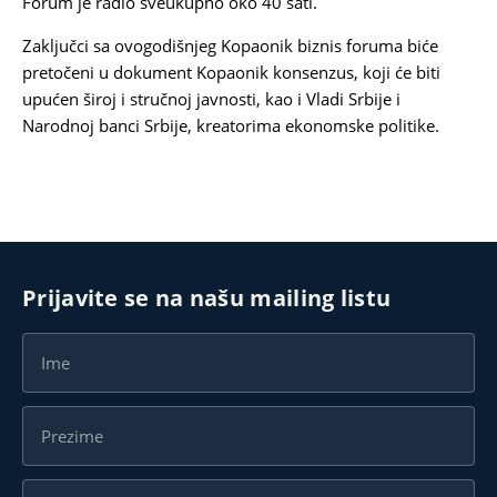
Forum je radio sveukupno oko 40 sati.
Zaključci sa ovogodišnjeg Kopaonik biznis foruma biće
pretočeni u dokument Kopaonik konsenzus, koji će biti
upućen široj i stručnoj javnosti, kao i Vladi Srbije i
Narodnoj banci Srbije, kreatorima ekonomske politike.
Prijavite se na našu mailing listu