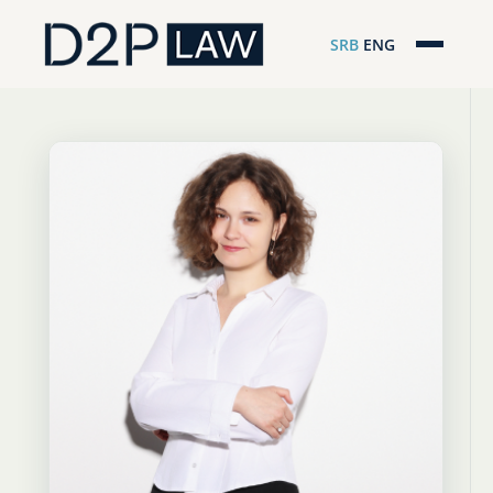
SRB
ENG
Početna
Naša stručnost
Regionalna pokrivenost
Naš tim
D2P Novosti
O nama
Pro Bono
ESG