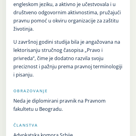
engleskom jeziku, a aktivno je učestvovala i u
društveno odgovornim aktivnostima, pružajući
pravnu pomoć u okviru organizacije za zaštitu
životinja.
U završnoj godini studija bila je angažovana na
lektorisanju stručnog časopisa „Pravo i
privreda“, čime je dodatno razvila svoju
preciznost i pažnju prema pravnoj terminologiji
i pisanju.
OBRAZOVANJE
Neda je diplomirani pravnik na Pravnom
fakultetu u Beogradu.
ČLANSTVA
Advokatska komora Srbije