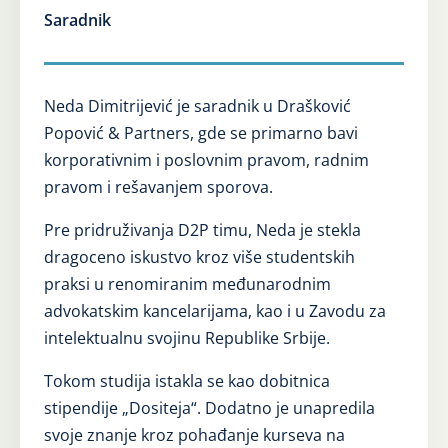
Saradnik
Neda Dimitrijević je saradnik u Drašković
Popović & Partners, gde se primarno bavi
korporativnim i poslovnim pravom, radnim
pravom i rešavanjem sporova.
Pre pridruživanja D2P timu, Neda je stekla
dragoceno iskustvo kroz više studentskih
praksi u renomiranim međunarodnim
advokatskim kancelarijama, kao i u Zavodu za
intelektualnu svojinu Republike Srbije.
Tokom studija istakla se kao dobitnica
stipendije „Dositeja“. Dodatno je unapredila
svoje znanje kroz pohađanje kurseva na