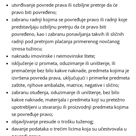
utvrđivanje povrede prava ili ozbiljne pretnje da će
pravo biti povređeno;
zabranu radnji kojima se povređuje pravo ili radnji koje
predstavljaju ozbiljnu pretnju da će pravo biti
povređeno, kao i zabranu ponavljanja takvih ili sličnih
radnji pod pretnjom plaćanja primerenog novčanog
iznosa tužiocu;
naknadu imovinske i neimovinske štete;
isključenje iz prometa, oduzimanje ili uništenje, ili
preinačenje bez bilo kakve naknade, predmeta kojima je
izvršena povreda prava, uključujući i primerke predmeta
zaštite, njihove ambalaže, matrice, negative i slično;
zabranu otuđenja, oduzimanje ili uništenje, bez bilo
kakve naknade, materijala i predmeta koji su pretežno
upotrebljeni u stvaranju ili proizvodnji predmeta kojima
se povređuje pravo;
objavljivanje presude o trošku tuženog;
davanje podataka o trećim licima koja su učestvovala u