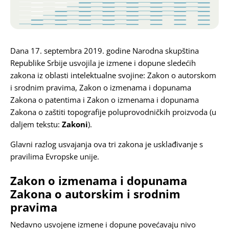
Karijera
Kontakt
Dana 17. septembra 2019. godine Narodna skupština
Republike Srbije usvojila je izmene i dopune sledećih
zakona iz oblasti intelektualne svojine: Zakon o autorskom
i srodnim pravima, Zakon o izmenama i dopunama
Zakona o patentima i Zakon o izmenama i dopunama
Zakona o zaštiti topografije poluprovodničkih proizvoda (u
daljem tekstu:
Zakoni
).
Glavni razlog usvajanja ova tri zakona je usklađivanje s
pravilima Evropske unije.
Zakon o izmenama i dopunama
Zakona o autorskim i srodnim
pravima
Nedavno usvojene izmene i dopune povećavaju nivo