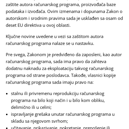
zaštite autora računarskog programa, proizvođača baze
podataka i izvođača. Ovim izmenama i dopunama Zakon o
autorskom i srodnim pravima sada je usklađen sa osam od
deset EU direktiva u ovoj oblasti.
Ključne novine uvedene u vezi sa zaštitom autora
računarskog programa nalaze se u nastavku.
Pre svega, Zakonom je predviđeno da zaposleni, kao autor
računarskog programa, sada ima pravo da zahteva
dodatnu naknadu za eksploataciju takvog računarskog
programa od strane poslodavca. Takođe, vlasnici kopije
računarskog programa sada imaju pravo na:
stalnu ili privremenu reprodukciju računarskog
programa na bilo koji način i u bilo kom obliku,
delimično ili u celini;
ispravljanje grešaka unutar računarskog programa u
skladu sa njegovom svrhom;
učitavanje, prikazivanje, pokretanje, prenošenje ili