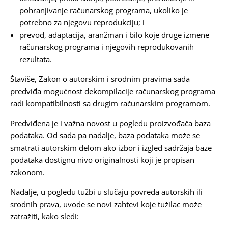
pohranjivanje računarskog programa, ukoliko je
potrebno za njegovu reprodukciju; i
prevod, adaptacija, aranžman i bilo koje druge izmene
računarskog programa i njegovih reprodukovanih
rezultata.
Štaviše, Zakon o autorskim i srodnim pravima sada
predviđa mogućnost dekompilacije računarskog programa
radi kompatibilnosti sa drugim računarskim programom.
Predviđena je i važna novost u pogledu proizvođača baza
podataka. Od sada pa nadalje, baza podataka može se
smatrati autorskim delom ako izbor i izgled sadržaja baze
podataka dostignu nivo originalnosti koji je propisan
zakonom.
Nadalje, u pogledu tužbi u slučaju povreda autorskih ili
srodnih prava, uvode se novi zahtevi koje tužilac može
zatražiti, kako sledi: