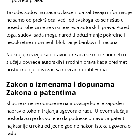
povredi prava.
Takođe, sudovi su sada ovlašćeni da zahtevaju informacije
ne samo od prekršioca, već i od svakoga ko se našao u
posedu robe čime se vrši povreda autorskih prava. Pored
toga, sudovi sada mogu narediti oduzimanje pokretne i
nepokretne imovine ili blokiranje bankovnih računa.
Na kraju, revizija kao pravni lek sada se može podneti u
slučaju povrede autorskih i srodnih prava kada predmet
postupka nije povezan sa novčanim zahtevima.
Zakon o izmenama i dopunama
Zakona o patentima
Ključne izmene odnose se na inovacije koje je zaposleni
napravio tokom trajanja ugovora o radu. U ovom slučaju
poslodavcu je dozvoljeno da podnese prijavu za patent
najkasnije u roku od jedne godine nakon isteka ugovora o
radu.