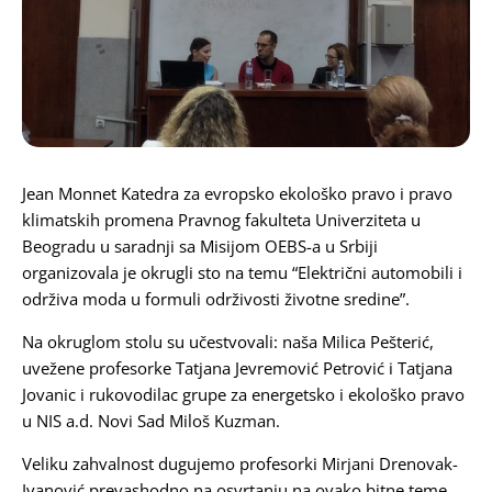
Karijera
Kontakt
Jean Monnet Katedra za evropsko ekološko pravo i pravo
klimatskih promena
Pravnog fakulteta Univerziteta u
Beogradu
u saradnji sa
Misijom OEBS-a u Srbiji
organizovala je okrugli sto na temu “Električni automobili i
održiva moda u formuli održivosti životne sredine”.
Na okruglom stolu su učestvovali: naša
Milica Pešterić
,
uvežene profesorke
Tatjana Jevremović Petrović
i
Tatjana
Jovanic
i rukovodilac grupe za energetsko i ekološko pravo
u NIS a.d. Novi Sad
Miloš Kuzman
.
Veliku zahvalnost dugujemo profesorki
Mirjani Drenovak-
Ivanović
prevashodno na osvrtanju na ovako bitne teme,