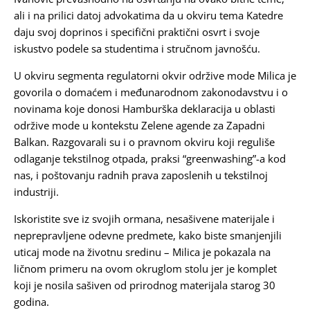
ali i na prilici datoj advokatima da u okviru tema Katedre
daju svoj doprinos i specifični praktični osvrt i svoje
iskustvo podele sa studentima i stručnom javnošću.
U okviru segmenta regulatorni okvir održive mode Milica je
govorila o domaćem i međunarodnom zakonodavstvu i o
novinama koje donosi Hamburška deklaracija u oblasti
održive mode u kontekstu Zelene agende za Zapadni
Balkan. Razgovarali su i o pravnom okviru koji reguliše
odlaganje tekstilnog otpada, praksi “greenwashing”-a kod
nas, i poštovanju radnih prava zaposlenih u tekstilnoj
industriji.
Iskoristite sve iz svojih ormana, nesašivene materijale i
neprepravljene odevne predmete, kako biste smanjenjili
uticaj mode na životnu sredinu – Milica je pokazala na
ličnom primeru na ovom okruglom stolu jer je komplet
koji je nosila sašiven od prirodnog materijala starog 30
godina.