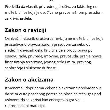
Predviđa da vlasnik privrednog društva za faktoring ne
može biti lice koje je osuđivano pravosnažnom presudom
za krivična dela.
Zakon o reviziji
Osnivač ili vlasnik društva za reviziju ne može biti lice koje
je osuđivano pravosnažnom presudom za neko od
sledećih krivičnih dela: krivična dela protiv prava po
osnovu rada, privrede, imovine, pravosuđa, pranja novca,
finansiranja terorizma, javnog reda i mira, pravnog
saobraćaja i službene dužnosti.
Zakon o akcizama
Izmenama i dopunama Zakona o akcizama predviđeno je
da se ta vrsta posebnog poreza ne plaća na tečni gas pod
uslovom da se koristi kao energetsko gorivo ili
reprodukcioni materijal.