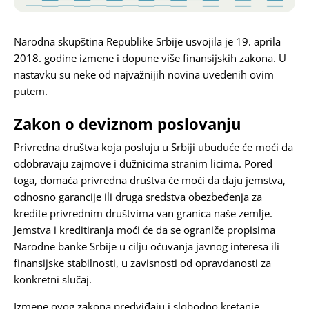
Karijera
Narodna skupština Republike Srbije usvojila je 19. aprila
2018. godine izmene i dopune više finansijskih zakona. U
Kontakt
nastavku su neke od najvažnijih novina uvedenih ovim
putem.
Zakon o deviznom poslovanju
Privredna društva koja posluju u Srbiji ubuduće će moći da
odobravaju zajmove i dužnicima stranim licima. Pored
toga, domaća privredna društva će moći da daju jemstva,
odnosno garancije ili druga sredstva obezbeđenja za
kredite privrednim društvima van granica naše zemlje.
Jemstva i kreditiranja moći će da se ograniče propisima
Narodne banke Srbije u cilju očuvanja javnog interesa ili
finansijske stabilnosti, u zavisnosti od opravdanosti za
konkretni slučaj.
Izmene ovog zakona predviđaju i slobodno kretanje