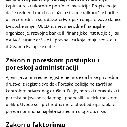
kapitala za kratkoročne portfolio investicije. Propisano je
da će rezidenti moći da ulažu u strane kratkoročne hartije
od vrednosti čiji su izdavaoci Evropska unija, države članice
Evropske unije i OECD-a, međunarodne finansijske
organizacije, razvojne banke ili finansijske institucije čiji su
osnivači strane države ili pravna lica koja imaju sedište u
državama Evropske unije.
Zakon o poreskom postupku i
poreskoj administraciji
Agencija za privredne registre ne može da briše privredna
društva iz registra sve dok Poreska policija ne završi sa
kontrolom privrednog društva. Dalje, poreski upravni akt i
poreska prijava se sada mogu podnositi i u elektronskom
obliku. Uvode se i prethodna mera obezbeđenja naplate
poreza i prinudna naplata sa štednih uloga dužnika.
Zakon o faktoringu