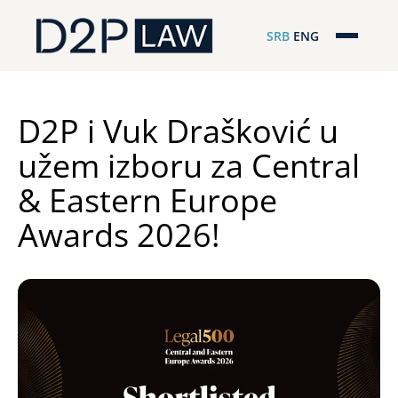
SRB
ENG
Početna
Naša stručnost
D2P i Vuk Drašković u
užem izboru za Central
Regionalna pokrivenost
& Eastern Europe
Naš tim
Awards 2026!
D2P Novosti
O nama
Pro Bono
ESG